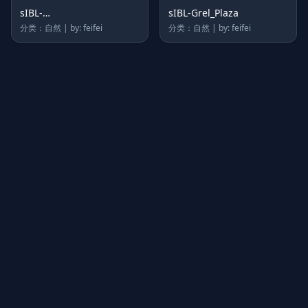
sIBL-
sIBL-Grel_Plaza
Mon_Valley_Lookout_Point
分类：自然 | by: feifei
分类：自然 | by: feifei
上传图片
图片链接
拖拽图片至此，或点击选择
支持 JPG / PNG / WebP，不超过 5MB