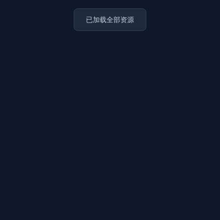
已加载全部资源
上传图片
图片链接
拖拽图片至此，或点击选择
支持 JPG / PNG / WebP，不超过 5MB