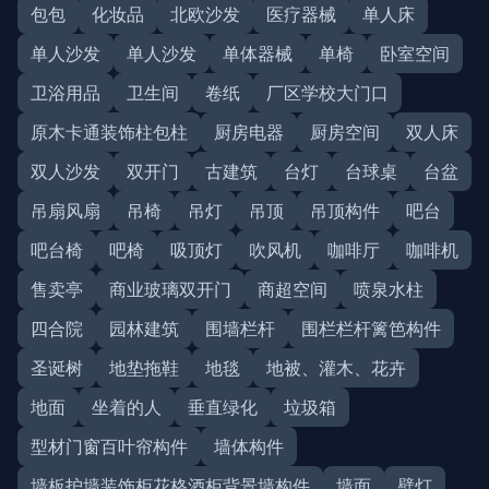
包包
化妆品
北欧沙发
医疗器械
单人床
单人沙发
单人沙发
单体器械
单椅
卧室空间
卫浴用品
卫生间
卷纸
厂区学校大门口
原木卡通装饰柱包柱
厨房电器
厨房空间
双人床
双人沙发
双开门
古建筑
台灯
台球桌
台盆
吊扇风扇
吊椅
吊灯
吊顶
吊顶构件
吧台
吧台椅
吧椅
吸顶灯
吹风机
咖啡厅
咖啡机
售卖亭
商业玻璃双开门
商超空间
喷泉水柱
四合院
园林建筑
围墙栏杆
围栏栏杆篱笆构件
圣诞树
地垫拖鞋
地毯
地被、灌木、花卉
地面
坐着的人
垂直绿化
垃圾箱
型材门窗百叶帘构件
墙体构件
墙板护墙装饰柜花格酒柜背景墙构件
墙面
壁灯