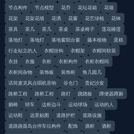
节点构件
节点模型
花乔
花坛花箱
花墙
花架
花架花墙
花洒
花窗
花艺绿植
花钵
茶具
茶几
茶几
茶桌
茶桌椅子
莲花睡莲
落地灯
落地灯
落地窗阳台窗
藤本植物
蛋糕
行走站立的人
衣帽挂钩
衣帽架
衣帽间软装
衣挂
衣服
衣柜
衣柜构件
衣柜衣帽间
衣柜间杂物
装饰板
装饰柜
角几圆几
话筒麦克风点唱机音响
谷仓门
贵妃沙发
路桥工程
路桥工程
路灯
跷跷板
蹲便器蹲厕
躺椅
轿车
边柜边斗
运动球场
运动的人
运动鞋
远景贴图
道路护栏
道路设施
道路路面岛台停车位构件
配饰
酒柜
酒柜