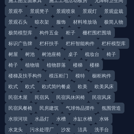
施工图立面家具
施工工地活动板房
无障碍卫生间
景观亭
景观凳子
景观喷泉
景观灯
景观盆栽
景观石头
晾衣架
服饰
材料堆放场
极简人物
极简模型库
构件五金
柜子
栅栏围栏围墙
标识广告牌
栏杆扶手
栏杆智能构件
栏杆模型库
树屋
树池
树池座椅
桌子
梳妆台
椅子
椅子
植物墙
植物群落
楼梯
楼梯
楼梯及扶手构件
模压柜门
模特
橱柜构件
欧式
欧式
欧式简约餐桌
欧美
欧美风床
民宿木屋
民宿风
民宿风休闲椅
民宿风床
民宿风餐椅
民房建筑
气球饰品摆件
氛围营造
水坝河坝
水晶灯
水槽
水缸水槽
水钵
水龙头
污水处理厂
沙发
洁具
洗手台