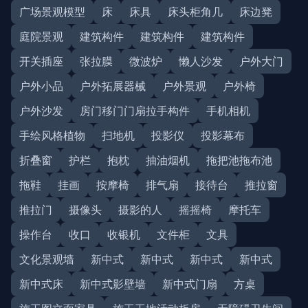
广场景观模型
床
床具
床头柜角几
床边凳
庭院景观
建筑构件
建筑构件
建筑构件
开关插座
张拉膜
微波炉
懒人沙发
户外大门
户外小品
户外拓展器械
户外景观
户外椅
户外沙发
房门移门门扇拉手构件
手机相机
手绘风格植物
扫地机
投影仪
投影幕布
折叠窗
护栏
抱枕
抽油烟机
拖把池拖布池
拖鞋
挂画
按摩椅
排气扇
接待台
推拉窗
推拉门
摄像头
摄影的人
摇摇椅
摩托车
操作台
收口
收银机
文件柜
文具
文化景观墙
新中式
新中式
新中式
新中式
新中式床
新中式影壁墙
新中式门扇
方桌