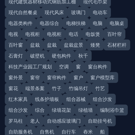
现代建筑器材移动式钢筋加工棚
现代毛巾架
现代自然餐桌
现代风床
玻璃门
电动车
电器类构件
电器综合
电梯扶梯
电脑
电脑桌
电视
电视柜
电视柜
电话
电饭煲
百叶帘
百叶窗
盆栽
盆栽
盆栽盆景
矮凳
石材栏杆
石膏灯
破壁机
硬包构件
秋千
科技产业园工厂规划
空调
窗
窗台构件
窗外景
窗帘
窗帘构件
窗户
窗户模型库
窗花
端景条案
竹子
竹编吊灯
竹艺
红木家具
线条护墙板
组合器械
组合沙发
组合沙发
综合
绿墙花架
绿植墙
编制浴巾篮
罗马柱
老人
自动感应玻璃门
自助挂号机
自助服务机
自售机
自行车
舂米
船