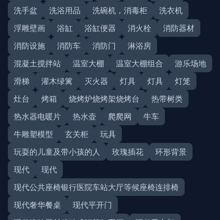
洗手盆
洗浴用品
洗碗机，消毒柜
洗衣机
浮雕壁画
浴缸
浴缸便器
消火栓
消防器材
消防设施
消防车
消防门
淋浴房
混凝土搅拌站
温室大棚
温室大棚组合
游乐场地
滑梯
灌木绿篱
灭火器
灯具
灯具
灯笼
灶台
烤箱
烧烤炉烧烤架烧烤台
热带树类
热水器电暖片
热水壶
爬爬网
牛车
牛雕塑模型
玄关柜
玩具
玩耍的儿童及带小孩的人
玫瑰插花
环形背景
现代
现代
现代公共座椅银行医院车站大厅等候座椅连排椅
现代奢华餐桌
现代平开门