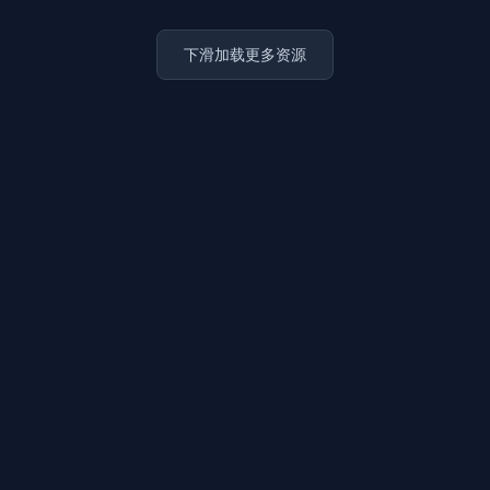
下滑加载更多资源
上传图片
图片链接
拖拽图片至此，或点击选择
支持 JPG / PNG / WebP，不超过 5MB