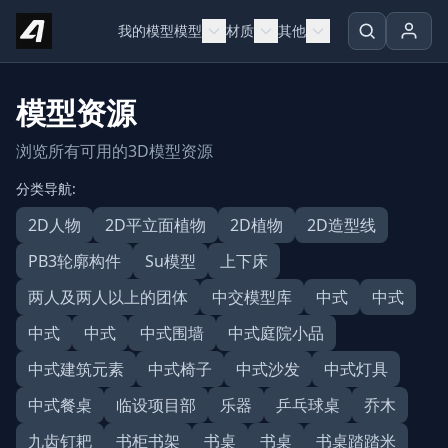
Skip to content
我的模型
模型
材质
其他
模型资源
浏览所有可用的3D模型资源
分类导航:
2D人物
2D平立面植物
2D植物
2D造型线
PB3轮廓构件
Su模型
上下床
两人及两人以上的团体
中交模型库
中式
中式
中式
中式
中式围墙
中式庭院小品
中式建筑元素
中式椅子
中式沙发
中式灯具
中式餐桌
临设项目部
乐器
乒乓球桌
乔木
九齿钉耙
书柜书架
书桌
书桌
书桌踏踏米