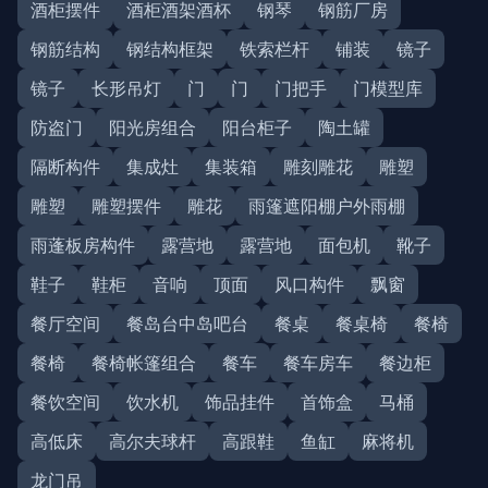
酒柜摆件
酒柜酒架酒杯
钢琴
钢筋厂房
钢筋结构
钢结构框架
铁索栏杆
铺装
镜子
镜子
长形吊灯
门
门
门把手
门模型库
防盗门
阳光房组合
阳台柜子
陶土罐
隔断构件
集成灶
集装箱
雕刻雕花
雕塑
雕塑
雕塑摆件
雕花
雨篷遮阳棚户外雨棚
雨蓬板房构件
露营地
露营地
面包机
靴子
鞋子
鞋柜
音响
顶面
风口构件
飘窗
餐厅空间
餐岛台中岛吧台
餐桌
餐桌椅
餐椅
餐椅
餐椅帐篷组合
餐车
餐车房车
餐边柜
餐饮空间
饮水机
饰品挂件
首饰盒
马桶
高低床
高尔夫球杆
高跟鞋
鱼缸
麻将机
龙门吊