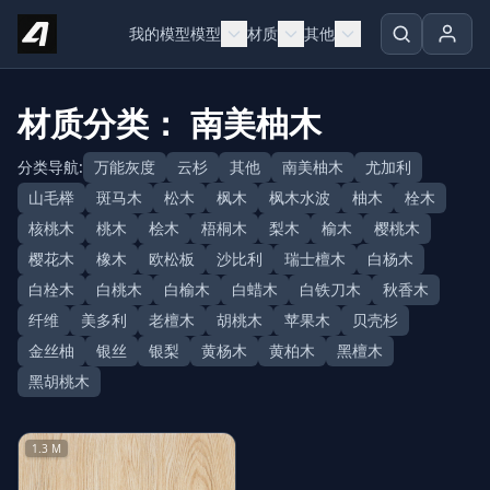
Skip to content
我的模型
模型
材质
其他
材质分类： 南美柚木
分类导航:
万能灰度
云杉
其他
南美柚木
尤加利
山毛榉
斑马木
松木
枫木
枫木水波
柚木
栓木
核桃木
桃木
桧木
梧桐木
梨木
榆木
樱桃木
樱花木
橡木
欧松板
沙比利
瑞士檀木
白杨木
白栓木
白桃木
白榆木
白蜡木
白铁刀木
秋香木
纤维
美多利
老檀木
胡桃木
苹果木
贝壳杉
金丝柚
银丝
银梨
黄杨木
黄柏木
黑檀木
黑胡桃木
1.3 M