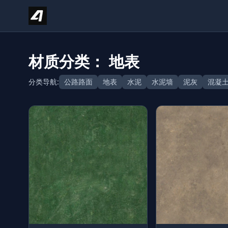
Skip to content
材质分类： 地表
分类导航:
公路路面
地表
水泥
水泥墙
泥灰
混凝