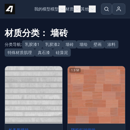
Skip to content
我的模型
模型
材质
其他
材质分类： 墙砖
分类导航:
乳胶漆1
乳胶漆2
墙砖
墙绘
壁画
涂料
特殊材质肌理
真石漆
硅藻泥
1.9 M
长条形墙砖
随机红砂岩砖