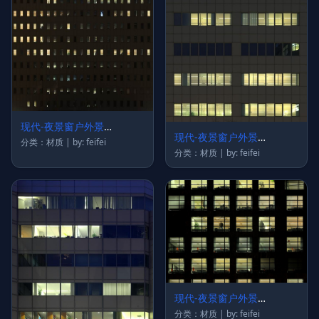
现代-夜景窗户外景
现代-夜景窗户外景
night236
分类：材质 | by: feifei
night235
分类：材质 | by: feifei
现代-夜景窗户外景
night233
分类：材质 | by: feifei