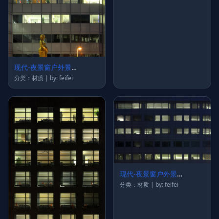
现代-夜景窗户外景
night234
分类：材质 | by: feifei
现代-夜景窗户外景
night231
分类：材质 | by: feifei