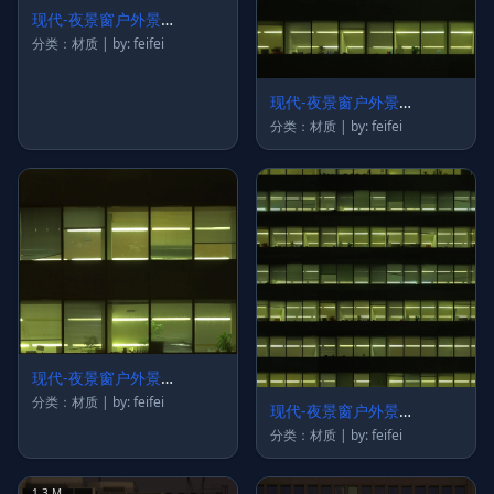
现代-夜景窗户外景
night276
分类：材质 | by: feifei
现代-夜景窗户外景
night275
分类：材质 | by: feifei
现代-夜景窗户外景
night274
分类：材质 | by: feifei
现代-夜景窗户外景
night273
分类：材质 | by: feifei
1.3 M