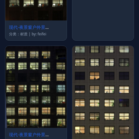
现代-夜景窗户外景
night232
分类：材质 | by: feifei
现代-夜景窗户外景