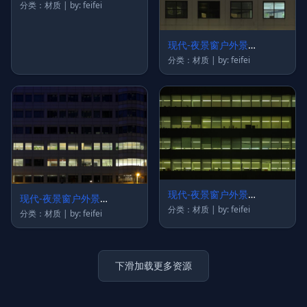
night230
分类：材质 | by: feifei
现代-夜景窗户外景
night229
分类：材质 | by: feifei
现代-夜景窗户外景
现代-夜景窗户外景
night227
分类：材质 | by: feifei
night228
分类：材质 | by: feifei
下滑加载更多资源