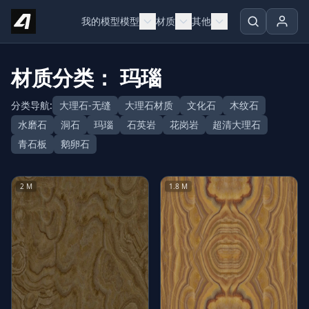
Skip to content
我的模型
模型
材质
其他
材质分类： 玛瑙
分类导航:
大理石-无缝
大理石材质
文化石
木纹石
水磨石
洞石
玛瑙
石英岩
花岗岩
超清大理石
青石板
鹅卵石
2 M
1.8 M