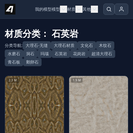
Skip to content
我的模型
模型
材质
其他
材质分类： 石英岩
分类导航:
大理石-无缝
大理石材质
文化石
木纹石
水磨石
洞石
玛瑙
石英岩
花岗岩
超清大理石
青石板
鹅卵石
2.3 M
1.9 M