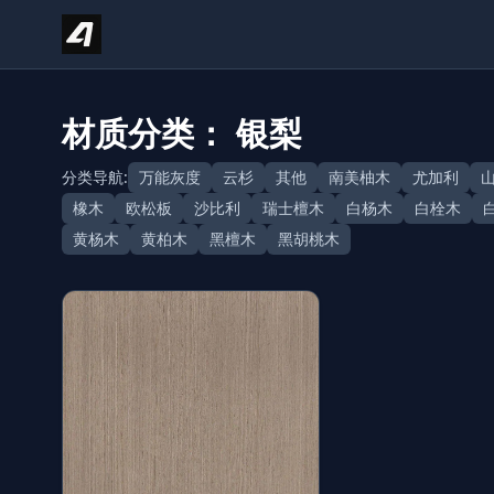
Skip to content
材质分类： 银梨
分类导航:
万能灰度
云杉
其他
南美柚木
尤加利
橡木
欧松板
沙比利
瑞士檀木
白杨木
白栓木
黄杨木
黄柏木
黑檀木
黑胡桃木