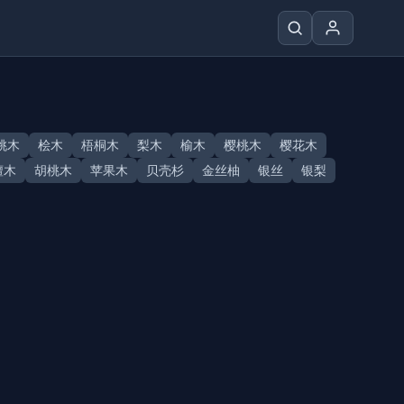
桃木
桧木
梧桐木
梨木
榆木
樱桃木
樱花木
檀木
胡桃木
苹果木
贝壳杉
金丝柚
银丝
银梨