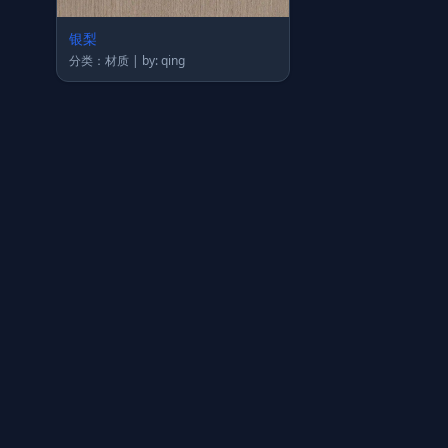
银梨
分类：材质 | by: qing
上传图片
图片链接
拖拽图片至此，或点击选择
支持 JPG / PNG / WebP，不超过 5MB