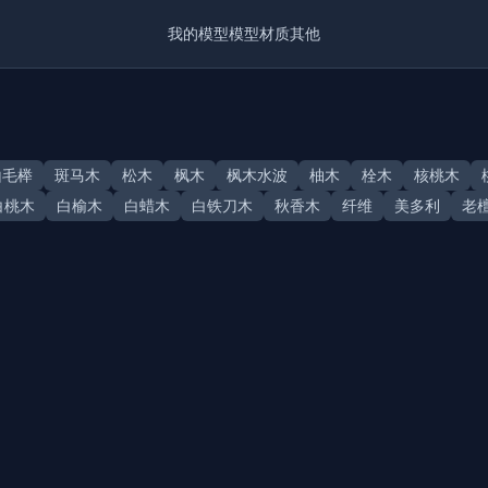
我的模型
模型
材质
其他
山毛榉
斑马木
松木
枫木
枫木水波
柚木
栓木
核桃木
白桃木
白榆木
白蜡木
白铁刀木
秋香木
纤维
美多利
老