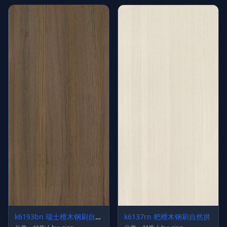
k6193bn 瑞士檀木钢刷自然
k6137rn 杷檀木钢刷自然拼
拼