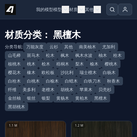
Skip to content
我的模型
模型
材质
其他
材质分类： 黑檀木
分类导航:
万能灰度
云杉
其他
南美柚木
尤加利
山毛榉
斑马木
松木
枫木
枫木水波
柚木
栓木
核桃木
桃木
桧木
梧桐木
梨木
榆木
樱桃木
樱花木
橡木
欧松板
沙比利
瑞士檀木
白杨木
白栓木
白桃木
白榆木
白蜡木
白铁刀木
秋香木
纤维
美多利
老檀木
胡桃木
苹果木
贝壳杉
金丝柚
银丝
银梨
黄杨木
黄柏木
黑檀木
黑胡桃木
1.1 M
1.2 M