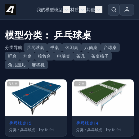
Skip to content
我的模型
模型
材质
其他
模型分类： 乒乓球桌
分类导航:
乒乓球桌
书桌
休闲桌
八仙桌
台球桌
吧台
方桌
梳妆台
电脑桌
茶几
茶桌椅子
角几圆几
麻将机
3.6 M
1.7 M
乒乓球桌15
乒乓球桌14
分类：乒乓球桌 | by: feifei
分类：乒乓球桌 | by: feifei