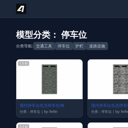
Skip to content
模型分类： 停车位
分类导航:
交通工具
停车位
护栏
道路设施
1.5 M
现代停车位生态停车位98
现代停车位生态停车
分类：停车位 | by: feifei
分类：停车位 | by: feif
2.3 M