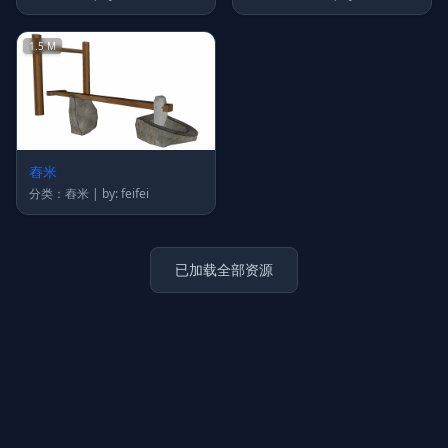
1.5 M
舂米
分类：舂米 | by: feifei
已加载全部资源