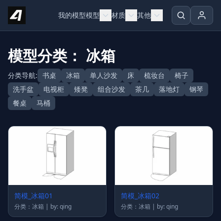
Skip to content
我的模型
模型
材质
其他
模型分类： 冰箱
分类导航:
书桌
冰箱
单人沙发
床
梳妆台
椅子
洗手盆
电视柜
矮凳
组合沙发
茶几
落地灯
钢琴
餐桌
马桶
简模_冰箱01
简模_冰箱02
分类：冰箱 | by: qing
分类：冰箱 | by: qing