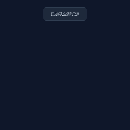
已加载全部资源
上传图片
图片链接
拖拽图片至此，或点击选择
支持 JPG / PNG / WebP，不超过 5MB