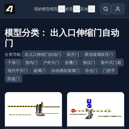
Skip to content
我的模型
模型
材质
其他
模型分类： 出入口伸缩门自动
门
分类导航:
出入口伸缩门自动门
双开门
商业玻璃双开门
子母门
室内门
户外大门
折叠门
推拉门
新中式门扇
现代平开门
玻璃门
自动感应玻璃门
谷仓门
门把手
防盗门