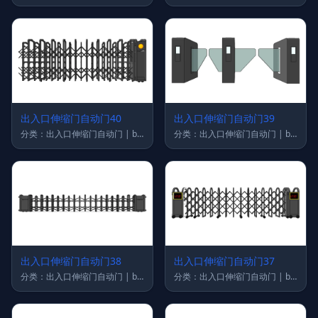
feifei
feifei
出入口伸缩门自动门40
出入口伸缩门自动门39
分类：出入口伸缩门自动门 | by:
分类：出入口伸缩门自动门 | by:
feifei
feifei
出入口伸缩门自动门38
出入口伸缩门自动门37
分类：出入口伸缩门自动门 | by:
分类：出入口伸缩门自动门 | by:
feifei
feifei