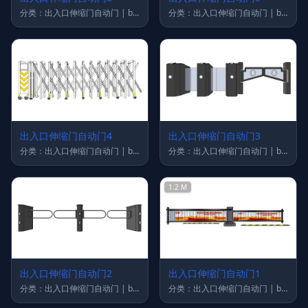
分类：出入口伸缩门自动门 | by:
分类：出入口伸缩门自动门 | by:
feifei
feifei
出入口伸缩门自动门4
出入口伸缩门自动门3
分类：出入口伸缩门自动门 | by:
分类：出入口伸缩门自动门 | by:
feifei
feifei
1.2 M
出入口伸缩门自动门2
出入口伸缩门自动门1
分类：出入口伸缩门自动门 | by:
分类：出入口伸缩门自动门 | by:
feifei
feifei