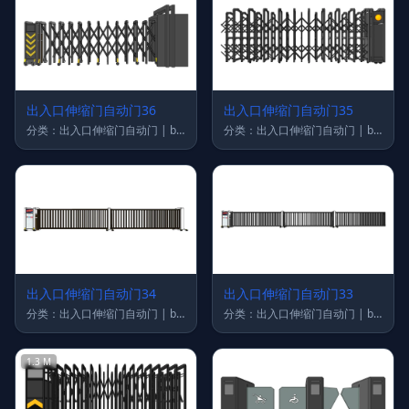
出入口伸缩门自动门36
出入口伸缩门自动门35
分类：出入口伸缩门自动门 | by:
分类：出入口伸缩门自动门 | by:
feifei
feifei
出入口伸缩门自动门34
出入口伸缩门自动门33
分类：出入口伸缩门自动门 | by:
分类：出入口伸缩门自动门 | by:
feifei
feifei
1.3 M