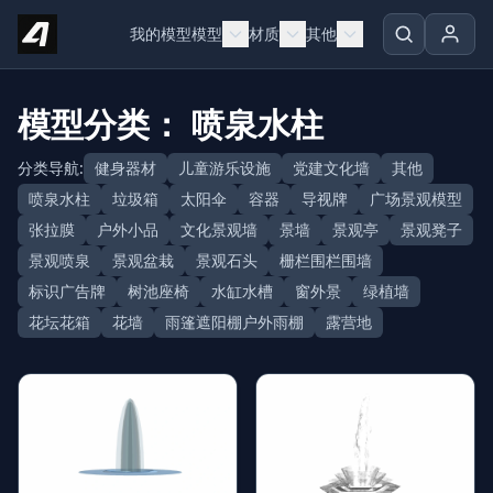
Skip to content
我的模型
模型
材质
其他
模型分类： 喷泉水柱
分类导航:
健身器材
儿童游乐设施
党建文化墙
其他
喷泉水柱
垃圾箱
太阳伞
容器
导视牌
广场景观模型
张拉膜
户外小品
文化景观墙
景墙
景观亭
景观凳子
景观喷泉
景观盆栽
景观石头
栅栏围栏围墙
标识广告牌
树池座椅
水缸水槽
窗外景
绿植墙
花坛花箱
花墙
雨篷遮阳棚户外雨棚
露营地