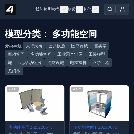
Skip to content
我的模型
模型
材质
其他
模型分类： 多功能空间
分类导航:
人行天桥
公共设施
医疗器械
售卖亭
商超空间
多功能空间
工业园产业园
工装模型
施工工地活动板房
消防设施
电梯扶梯
路桥工程
龙门吊
2.1 M
4.8 M
多功能空间2-20220618
多功能空间1-20220618
分类：多功能空间 | by: qing
分类：多功能空间 | by: qing