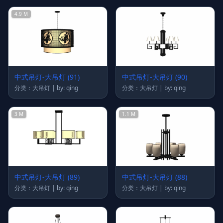
4.9 M
中式吊灯-大吊灯 (91)
中式吊灯-大吊灯 (90)
分类：大吊灯 | by: qing
分类：大吊灯 | by: qing
3 M
1.1 M
中式吊灯-大吊灯 (89)
中式吊灯-大吊灯 (88)
分类：大吊灯 | by: qing
分类：大吊灯 | by: qing