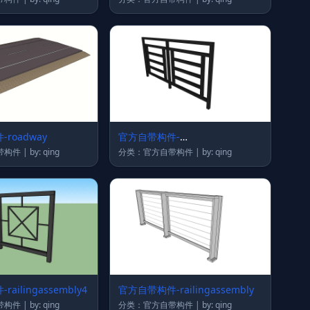
roadway
官方自带构件-
railingassembly14
分类：官方自带构件 | by: qing
分类：官方自带构件 | by: qing
ailingassembly4
官方自带构件-railingassembly
分类：官方自带构件 | by: qing
分类：官方自带构件 | by: qing