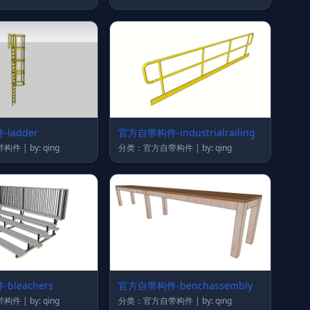
ladder
官方自带构件-industrialrailing
分类：官方自带构件 | by: qing
分类：官方自带构件 | by: qing
leachers
官方自带构件-benchassembly
分类：官方自带构件 | by: qing
分类：官方自带构件 | by: qing