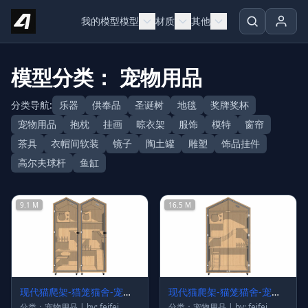
Skip to content
我的模型
模型
材质
其他
模型分类： 宠物用品
分类导航:
乐器
供奉品
圣诞树
地毯
奖牌奖杯
宠物用品
抱枕
挂画
晾衣架
服饰
模特
窗帘
茶具
衣帽间软装
镜子
陶土罐
雕塑
饰品挂件
高尔夫球杆
鱼缸
9.1 M
16.5 M
现代猫爬架-猫笼猫舍-宠物
现代猫爬架-猫笼猫舍-宠物
架4
架3
分类：宠物用品 | by: feifei
分类：宠物用品 | by: feifei