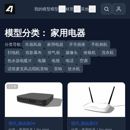
Skip to content
我的模型
模型
材质
其他
模型分类： 家用电器
分类导航:
吊扇风扇
家用电器
开关插座
手机相机
扫地机
投影幕布
排气扇
摄像头
收银机
洗衣机
热水器电暖片
电脑
电视
电话
空调
话筒麦克风点唱机音响
音响
饮水机
3.3 M
现代_路由器04
现代_路由器03
分类：家用电器 | by: qing
分类：家用电器 | by: qing