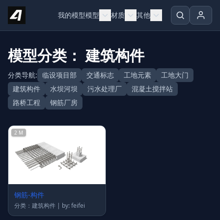
Skip to content
我的模型
模型
材质
其他
模型分类： 建筑构件
分类导航:
临设项目部
交通标志
工地元素
工地大门
建筑构件
水坝河坝
污水处理厂
混凝土搅拌站
路桥工程
钢筋厂房
2 M
钢筋-构件
分类：建筑构件 | by: feifei