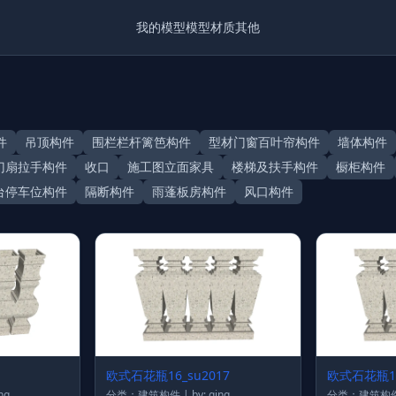
我的模型
模型
材质
其他
件
吊顶构件
围栏栏杆篱笆构件
型材门窗百叶帘构件
墙体构件
门扇拉手构件
收口
施工图立面家具
楼梯及扶手构件
橱柜构件
台停车位构件
隔断构件
雨蓬板房构件
风口构件
欧式石花瓶16_su2017
欧式石花瓶1
 qing
分类：建筑构件 | by: qing