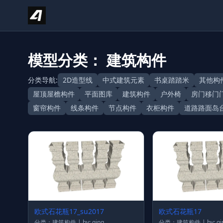
Skip to content
模型分类： 建筑构件
分类导航:
2D造型线
中式建筑元素
书桌踏踏米
其他构
屋顶屋檐构件
平面图库
建筑构件
户外椅
房门移门
窗帘构件
线条构件
节点构件
衣柜构件
道路路面岛
欧式石花瓶17_su2017
欧式石花瓶17
分类：建筑构件 | by: qing
分类：建筑构件 | by: