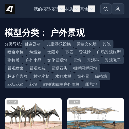
Skip to content
我的模型
模型
材质
其他
模型分类： 户外景观
分类导航:
健身器材
儿童游乐设施
党建文化墙
其他
喷泉水柱
垃圾箱
太阳伞
容器
导视牌
广场景观模型
张拉膜
户外小品
文化景观墙
景墙
景观亭
景观凳子
景观喷泉
景观盆栽
景观石头
栅栏围栏围墙
标识广告牌
树池座椅
水缸水槽
窗外景
绿植墙
花坛花箱
花墙
雨篷遮阳棚户外雨棚
露营地
2.9 M
2.3 M