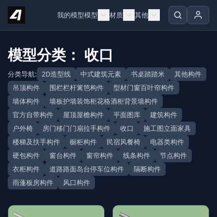
Skip to content
我的模型
模型
材质
其他
模型分类： 收口
分类导航:
2D造型线
中式建筑元素
书桌踏踏米
其他构件
吊顶构件
围栏栏杆篱笆构件
型材门窗百叶帘构件
墙体构件
墙板护墙装饰柜花格酒柜背景墙构件
官方自带构件
屋顶屋檐构件
平面图库
建筑构件
户外椅
房门移门门扇拉手构件
收口
施工图立面家具
楼梯及扶手构件
橱柜构件
民宿风餐椅
电器类构件
硬包构件
窗台构件
窗帘构件
线条构件
节点构件
衣柜构件
道路路面岛台停车位构件
隔断构件
雨蓬板房构件
风口构件