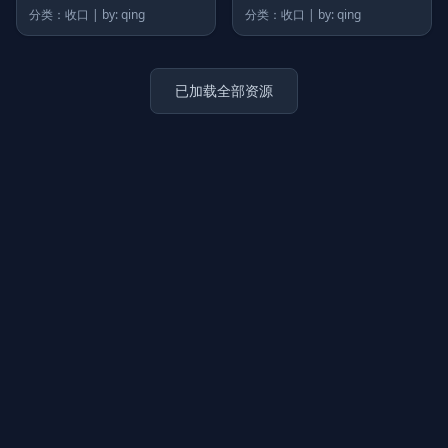
分类：收口 | by: qing
分类：收口 | by: qing
已加载全部资源
上传图片
图片链接
拖拽图片至此，或点击选择