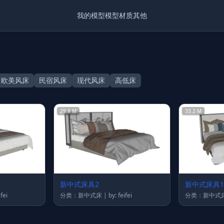
我的模型
模型
材质
其他
欧美风床
民宿风床
现代风床
高低床
29.8 M
33.2 M
新中式床具2
新中式床具1
 feifei
分类：新中式床 | by: feifei