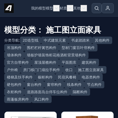
Skip to content
我的模型
模型
材质
其他
模型分类： 施工图立面家具
分类导航:
2D造型线
中式建筑元素
书桌踏踏米
其他构件
吊顶构件
围栏栏杆篱笆构件
型材门窗百叶帘构件
墙体构件
墙板护墙装饰柜花格酒柜背景墙构件
官方自带构件
屋顶屋檐构件
平面图库
建筑构件
户外椅
房门移门门扇拉手构件
收口
施工图立面家具
楼梯及扶手构件
橱柜构件
民宿风餐椅
电器类构件
硬包构件
窗台构件
窗帘构件
线条构件
节点构件
衣柜构件
道路路面岛台停车位构件
隔断构件
雨蓬板房构件
风口构件