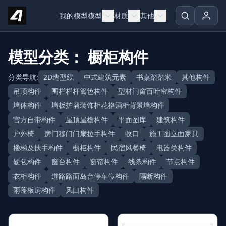
Skip to content
我的模型
模型
材质
其他
模型分类： 橱柜构件
分类导航:
2D造型线
中式建筑元素
书桌踏踏米
其他构件
吊顶构件
围栏栏杆篱笆构件
型材门窗百叶帘构件
墙体构件
墙板护墙装饰柜花格酒柜背景墙构件
官方自带构件
屋顶屋檐构件
平面图库
建筑构件
户外椅
房门移门门扇拉手构件
收口
施工图立面家具
楼梯及扶手构件
橱柜构件
民宿风餐椅
电器类构件
硬包构件
窗台构件
窗帘构件
线条构件
节点构件
衣柜构件
道路路面岛台停车位构件
隔断构件
雨蓬板房构件
风口构件