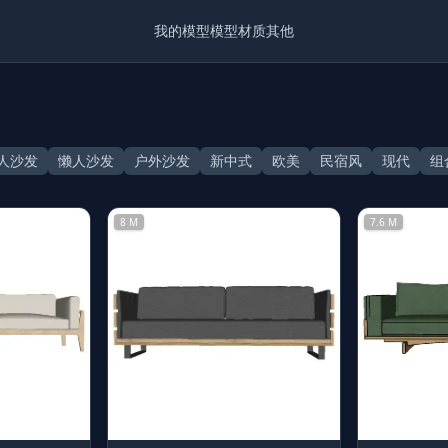
我的模型
模型
材质
其他
人沙发
懒人沙发
户外沙发
新中式
欧美
民宿风
现代
组
8 M
7.6 M