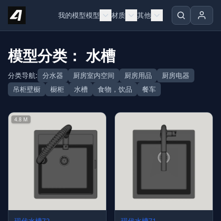
Skip to content
我的模型
模型
材质
其他
模型分类： 水槽
分类导航:
分水器
厨房室内空间
厨房用品
厨房电器
吊柜壁橱
橱柜
水槽
食物，饮品
餐车
4.8 M
现代水槽72
现代水槽71