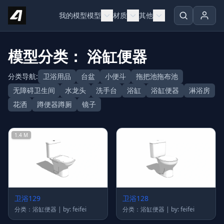
Skip to content
我的模型
模型
材质
其他
模型分类： 浴缸便器
分类导航:
卫浴用品
台盆
小便斗
拖把池拖布池
无障碍卫生间
水龙头
洗手台
浴缸
浴缸便器
淋浴房
花洒
蹲便器蹲厕
镜子
1.4 M
卫浴129
卫浴128
分类：浴缸便器 | by: feifei
分类：浴缸便器 | by: feifei