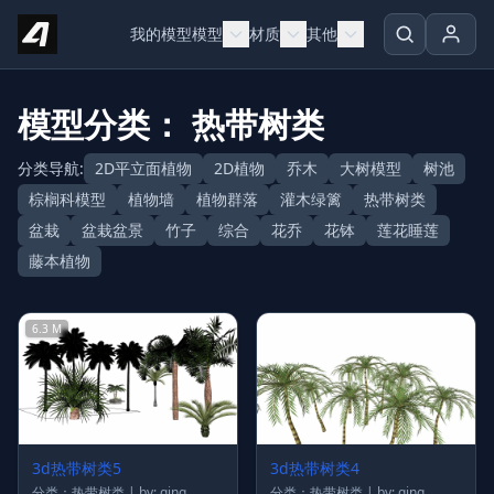
Skip to content
我的模型
模型
材质
其他
模型分类： 热带树类
分类导航:
2D平立面植物
2D植物
乔木
大树模型
树池
棕榈科模型
植物墙
植物群落
灌木绿篱
热带树类
盆栽
盆栽盆景
竹子
综合
花乔
花钵
莲花睡莲
藤本植物
6.3 M
3d热带树类5
3d热带树类4
分类：热带树类 | by: qing
分类：热带树类 | by: qing