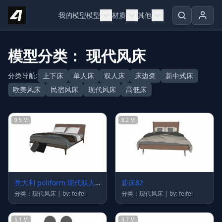
Skip to content
我的模型
模型
材质
其他
模型分类： 现代风床
分类导航:
上下床
单人床
双人床
床边凳
新中式床
欧美风床
民宿风床
现代风床
高低床
9.5 M
9.2 M
意大利 poliform 现代双人
新床82
床
分类：现代风床 | by: feifei
分类：现代风床 | by: feifei
5.1 M
3.7 M