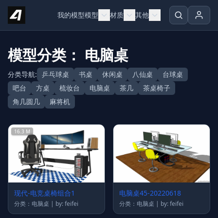
Skip to content
我的模型
模型
材质
其他
模型分类： 电脑桌
分类导航:
乒乓球桌
书桌
休闲桌
八仙桌
台球桌
吧台
方桌
梳妆台
电脑桌
茶几
茶桌椅子
角几圆几
麻将机
16.3 M
现代-电竞桌椅组合1
电脑桌45-20220618
分类：电脑桌 | by: feifei
分类：电脑桌 | by: feifei