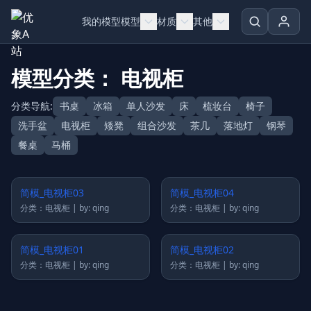
Skip to content
我的模型
模型
材质
其他
模型分类： 电视柜
分类导航:
书桌
冰箱
单人沙发
床
梳妆台
椅子
洗手盆
电视柜
矮凳
组合沙发
茶几
落地灯
钢琴
餐桌
马桶
简模_电视柜03
简模_电视柜04
分类：电视柜 | by: qing
分类：电视柜 | by: qing
简模_电视柜01
简模_电视柜02
分类：电视柜 | by: qing
分类：电视柜 | by: qing