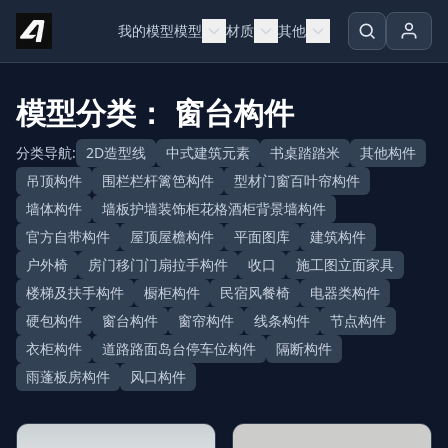
Skip to content
我的模型
模型
材质
其他
模型分类： 窗台构件
分类导航:
2D造型线
中式建筑元素
书桌踏踏米
其他构件
吊顶构件
围栏栏杆篱笆构件
型材门窗百叶帘构件
墙体构件
墙板护墙装饰柜花格酒柜背景墙构件
官方自带构件
屋顶屋檐构件
平面图库
建筑构件
户外椅
房门移门门扇拉手构件
收口
施工图立面家具
楼梯及扶手构件
橱柜构件
民宿风餐椅
电器类构件
硬包构件
窗台构件
窗帘构件
线条构件
节点构件
衣柜构件
道路路面岛台停车位构件
隔断构件
雨蓬板房构件
风口构件