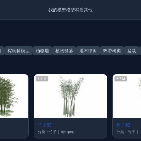
我的模型
模型
材质
其他
池
棕榈科模型
植物墙
植物群落
灌木绿篱
热带树类
盆栽
6.7 M
6.7 M
竹子63
竹子62
分类：竹子 | by: qing
分