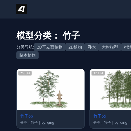
Skip to content
模型分类： 竹子
分类导航:
2D平立面植物
2D植物
乔木
大树模型
树
藤本植物
25.5 M
32.1 M
竹子66
竹子65
分类：竹子 | by: qing
分类：竹子 | by: qing