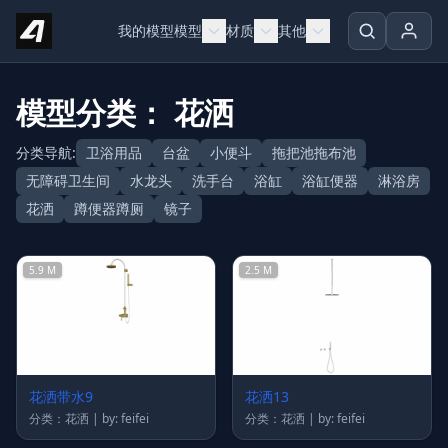
Skip to content
我的模型
模型
材质
其他
模型分类： 花洒
分类导航:
卫浴用品
台盆
小便斗
拖把池拖布池
无障碍卫生间
水龙头
洗手台
浴缸
浴缸便器
淋浴房
花洒
蹲便器蹲厕
镜子
5.9 M
2.5 M
花洒带水9
花洒13
分类：花洒 | by: feifei
分类：花洒 | by: feifei