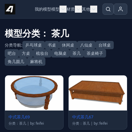
Skip to content
我的模型
模型
材质
其他
模型分类： 茶几
分类导航:
乒乓球桌
书桌
休闲桌
八仙桌
台球桌
吧台
方桌
梳妆台
电脑桌
茶几
茶桌椅子
角几圆几
麻将机
中式茶几69
中式茶几67
分类：茶几 | by: feifei
分类：茶几 | by: feifei