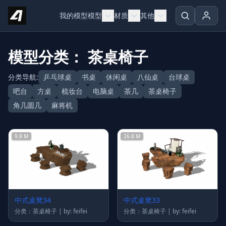
Skip to content
我的模型
模型
材质
其他
模型分类： 茶桌椅子
分类导航:
乒乓球桌
书桌
休闲桌
八仙桌
台球桌
吧台
方桌
梳妆台
电脑桌
茶几
茶桌椅子
角几圆几
麻将机
9.8 M
26.8 M
中式桌凳34
中式桌凳33
分类：茶桌椅子 | by: feifei
分类：茶桌椅子 | by: feifei