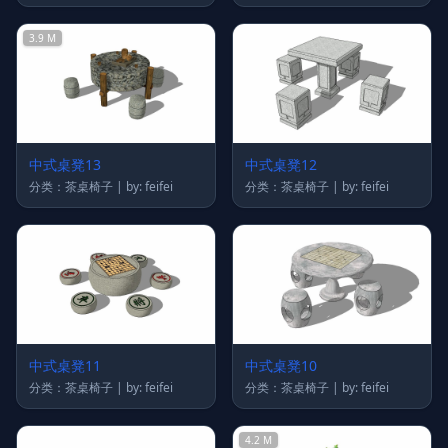
3.9 M
中式桌凳13
中式桌凳12
分类：茶桌椅子 | by: feifei
分类：茶桌椅子 | by: feifei
中式桌凳11
中式桌凳10
分类：茶桌椅子 | by: feifei
分类：茶桌椅子 | by: feifei
4.2 M