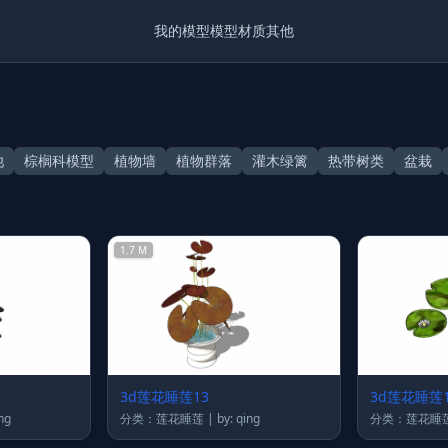
我的模型
模型
材质
其他
池
棕榈科模型
植物墙
植物群落
灌木绿篱
热带树类
盆栽
1.7 M
3d莲花睡莲13
3d莲花睡莲1
 qing
分类：莲花睡莲 | by: qing