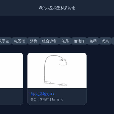
我的模型
模型
材质
其他
洗手盆
电视柜
矮凳
组合沙发
茶几
落地灯
钢琴
餐桌
简模_落地灯03
分类：落地灯 | by: qing