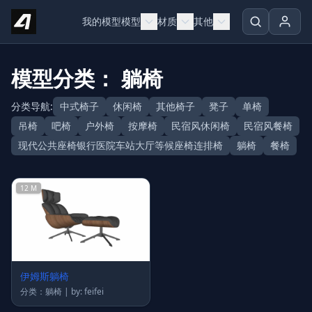
Skip to content
我的模型
模型
材质
其他
模型分类： 躺椅
分类导航:
中式椅子
休闲椅
其他椅子
凳子
单椅
吊椅
吧椅
户外椅
按摩椅
民宿风休闲椅
民宿风餐椅
现代公共座椅银行医院车站大厅等候座椅连排椅
躺椅
餐椅
12 M
伊姆斯躺椅
分类：躺椅 | by: feifei