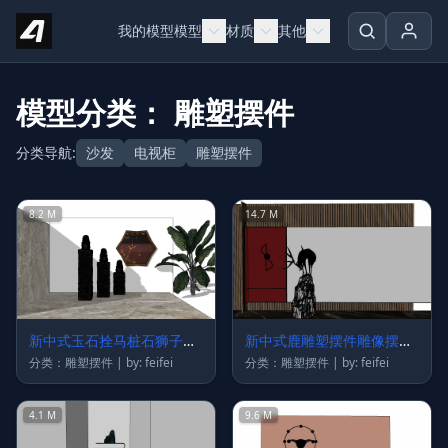
Skip to content
我的模型
模型
材质
其他
模型分类： 雕塑摆件
分类导航:
沙发
电视柜
雕塑摆件
8.2 M
14.7 M
新中式玉石拴马桩石狮子摆
新中式鹿雕塑摆件雕像摆件
台摆件雕塑
摆台
分类：雕塑摆件 | by: feifei
分类：雕塑摆件 | by: feifei
4.1 M
9.6 M