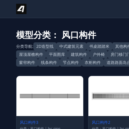
Skip to content
模型分类： 风口构件
分类导航:
2D造型线
中式建筑元素
书桌踏踏米
其他构
屋顶屋檐构件
平面图库
建筑构件
户外椅
房门移门
窗帘构件
线条构件
节点构件
衣柜构件
道路路面岛
风口构件3
风口构件2
分类：风口构件 | by: qing
分类：风口构件 | by: