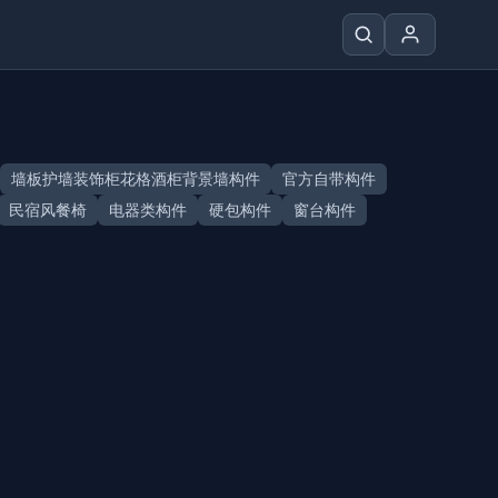
墙板护墙装饰柜花格酒柜背景墙构件
官方自带构件
民宿风餐椅
电器类构件
硬包构件
窗台构件