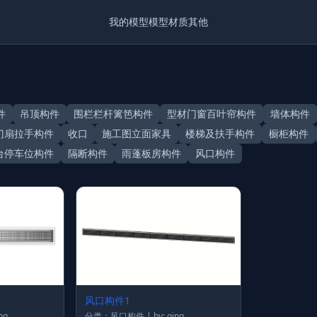
我的模型
模型
材质
其他
件
吊顶构件
围栏栏杆篱笆构件
型材门窗百叶帘构件
墙体构件
门扇拉手构件
收口
施工图立面家具
楼梯及扶手构件
橱柜构件
台停车位构件
隔断构件
雨蓬板房构件
风口构件
风口构件1
 qing
分类：风口构件 | by: qing