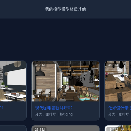
我的模型
模型
材质
其他
48.8 M
48.8 M
1
现代咖啡馆咖啡厅02
仕米设计堂 (
分类：咖啡厅 | by: qing
23.5 M
19.4 M