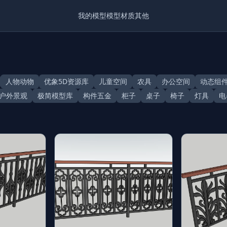
我的模型
模型
材质
其他
人物动物
优象5D资源库
儿童空间
农具
办公空间
动态组
户外景观
极简模型库
构件五金
柜子
桌子
椅子
灯具
电