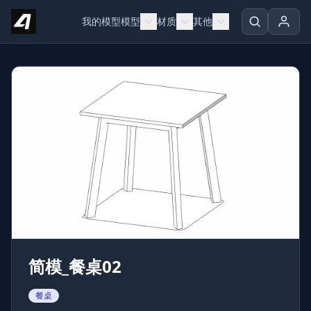
Skip to content
我的模型
模型
材质
其他
简模_餐桌02
餐桌